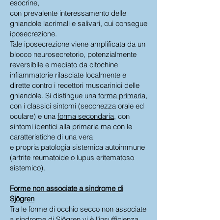
esocrine,
con prevalente interessamento delle
ghiandole lacrimali e salivari, cui consegue
iposecrezione.
Tale iposecrezione viene amplificata da un
blocco neurosecretorio, potenzialmente
reversibile e mediato da citochine
infiammatorie rilasciate localmente e
dirette contro i recettori muscarinici delle
ghiandole. Si distingue una
forma primaria
,
con i classici sintomi (secchezza orale ed
oculare) e una
forma secondaria
, con
sintomi identici alla primaria ma con le
caratteristiche di una vera
e propria patologia sistemica autoimmune
(artrite reumatoide o lupus eritematoso
sistemico).
Forme non associate a sindrome di
Sjögren
Tra le forme di occhio secco non associate
a sindrome di Sjögren vi è l’insufficienza