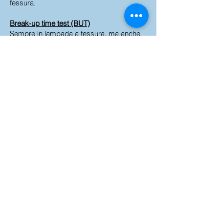
fessura.
Break-up time test (BUT)
Sempre in lampada a fessura, ma anche
con altri strumenti dedicati, è possibile
analizzare il cosiddetto “break-up time
test” (BUT), ovvero il tempo di rottura del
film lacrimale. Esso è utile per valutare la
qualità delle lacrime e consiste nel valutare
il tempo che intercorre tra apertura delle
palpebre e formazione della prima area di
essiccamento dell’epitelio corneale. Il suo
valore fisiologico è 15- 45 secondi. In
lampada a fessura viene effettuato con il
filtro blu, dopo aver inserito la fluoresceina
nell’occhio e dopo aver chiesto al paziente
di compiere 2-3 ammiccamenti.
Altre indagini
Altri test che possono essere utilizzati
sono la citologia ad impressione per la
valutazione delle cellule congiuntivali,